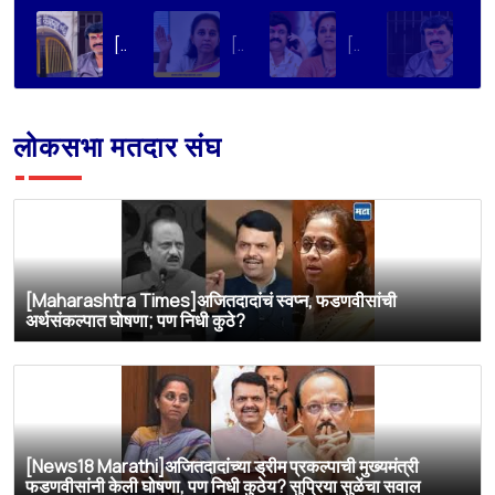
[Loksatta]संतोष देशमुख हत्या प्रकरण : वाल्मिक कराडची रवानगी नागपूर कारागृहात करण्याची सुप्रिया सुळेंची मागणी
[Dainik Prabhat]‘वाल्मिक कराडला बीड कारागृहातून नागपूरला हलवा’; सुप्रिया सुळेंची मुख्यमंत्र्यांकडे मोठी मागणी
[Deshonnati]वाल्मिक कराडला बीड कारागृहातून नागपूरला हलवणार? सुप्रिया सुळे यांची मुख्यमंत्र्यांकडे मोठी मागणी
[TV9 Marathi]मोठी बातमी! वाल्मिक कराडच्या अडचणी वाढल्या? सुप्रिया सुळेंच्या त्या ट्विटने मोठी खळबळ, कराडला आता थेट…
लोकसभा मतदार संघ
[Maharashtra Times]अजितदादांचं स्वप्न, फडणवीसांची
अर्थसंकल्पात घोषणा; पण निधी कुठे?
[News18 Marathi]अजितदादांच्या ड्रीम प्रकल्पाची मुख्यमंत्री
फडणवीसांनी केली घोषणा, पण निधी कुठेय? सुप्रिया सुळेंचा सवाल