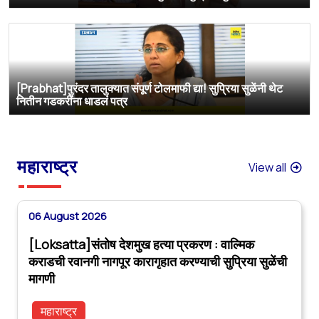
[Prabhat]पुरंदर तालुक्यात संपूर्ण टोलमाफी द्या! सुप्रिया सुळेंनी थेट
नितीन गडकरींना धाडलं पत्र
महाराष्ट्र
View all
06 August 2026
[Loksatta]संतोष देशमुख हत्या प्रकरण : वाल्मिक
कराडची रवानगी नागपूर कारागृहात करण्याची सुप्रिया सुळेंची
मागणी
महाराष्ट्र