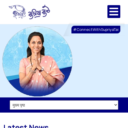
#ConnectWithSupriyaTai
Latest News