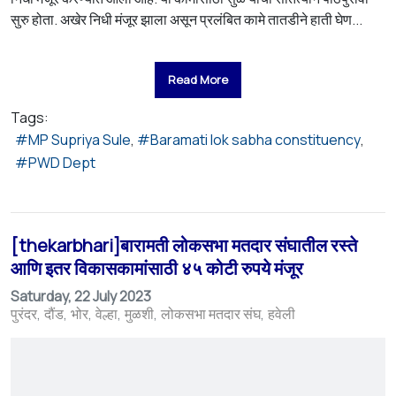
सुरु होता. अखेर निधी मंजूर झाला असून प्रलंबित कामे तातडीने हाती घेण...
Read More
Tags:
MP Supriya Sule
Baramati lok sabha constituency
PWD Dept
[thekarbhari]बारामती लोकसभा मतदार संघातील रस्ते
आणि इतर विकासकामांसाठी ४५ कोटी रुपये मंजूर
Saturday, 22 July 2023
पुरंदर
दौंड
भोर
वेल्हा
मुळशी
लोकसभा मतदार संघ
हवेली