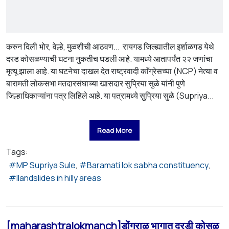
करुन दिली भोर, वेल्हे, मुळशीची आठवण... रायगड जिल्ह्यातील इर्शाळगड येथे
दरड कोसळण्याची घटना नुकतीच घडली आहे. यामध्ये आतापर्यंत २२ जणांचा
मृत्यू झाला आहे. या घटनेचा दाखल देत राष्ट्रवादी काँग्रेसच्या (NCP) नेत्या व
बारामती लोकसभा मतदारसंघाच्या खासदार सुप्रिया सुळे यांनी पुणे
जिल्हाधिकाऱ्यांना पत्र लिहिले आहे. या पत्रामध्ये सुप्रिया सुळे (Supriya...
Read More
Tags:
MP Supriya Sule
Baramati lok sabha constituency
llandslides in hilly areas
[maharashtralokmanch]डोंगराळ भागात दरडी कोसळू