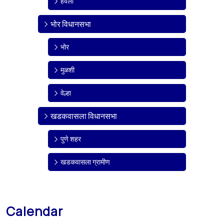
हवेली
भोर विधानसभा
भोर
मुळशी
वेल्हा
खडकवासला विधानसभा
पुणे शहर
खडकवासला ग्रामीण
Calendar