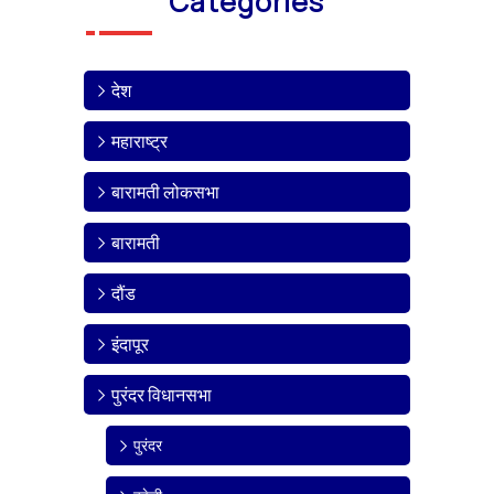
Categories
देश
महाराष्ट्र
बारामती लोकसभा
बारामती
दौंड
इंदापूर
पुरंदर विधानसभा
पुरंदर