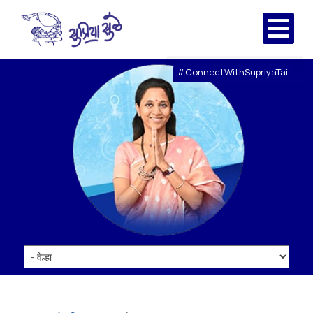
#ConnectWithSupriyaTai