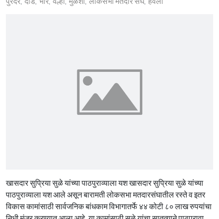
पुरंदर
दौंड
भोर
वेल्हा
मुळशी
लोकसभा मतदार संघ
हवेली
खासदार सुप्रिया सुळे यांच्या पाठपुराव्याला यश खासदार सुप्रिया सुळे यांच्या
पाठपुराव्याला यश आले असून बारामती लोकसभा मतदारसंघातील रस्ते व इतर
विकास कामांसाठी सार्वजनिक बांधकाम विभागातर्फे ४४ कोटी ८० लाख रुपयांचा
निधी मंजूर करण्यात आला आहे. या कामांसाठी सुळे यांचा सातत्याने पाठपुरावा