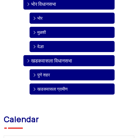
भोर विधानसभा
भोर
मुळशी
वेल्हा
खडकवासला विधानसभा
पुणे शहर
खडकवासला ग्रामीण
Calendar