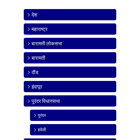
देश
महाराष्ट्र
बारामती लोकसभा
बारामती
दौंड
इंदापूर
पुरंदर विधानसभा
पुरंदर
हवेली