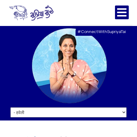
#ConnectWithSupriyaTai