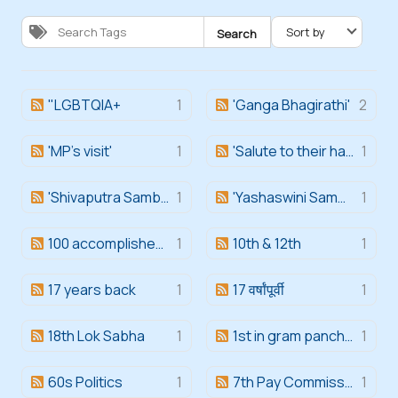
Search
"LGBTQIA+
1
'Ganga Bhagirathi'
2
'MP's visit'
1
'Salute to their hard work'
1
'Shivaputra Sambhaji'
1
'Yashaswini Samman Award'
1
100 accomplished women
1
10th & 12th
1
17 years back
1
17 वर्षांपूर्वी
1
18th Lok Sabha
1
1st in gram panchayat
1
60s Politics
1
7th Pay Commission
1