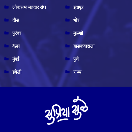
लोकसभा मतदार संघ
इंदापूर
दौंड
भोर
पुरंदर
मुळशी
वेल्हा
खडकवासला
मुंबई
पुणे
हवेली
राज्य