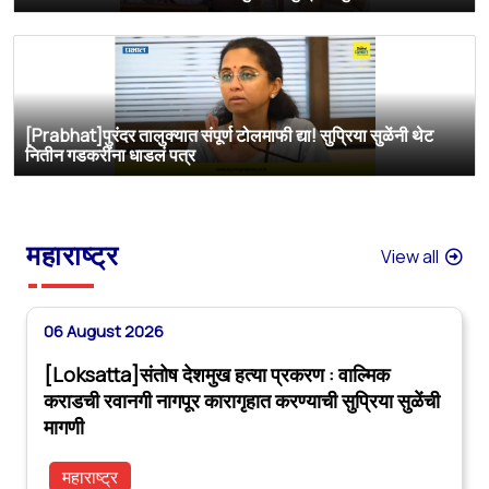
[Prabhat]पुरंदर तालुक्यात संपूर्ण टोलमाफी द्या! सुप्रिया सुळेंनी थेट
नितीन गडकरींना धाडलं पत्र
महाराष्ट्र
View all
06 August 2026
[Loksatta]संतोष देशमुख हत्या प्रकरण : वाल्मिक
कराडची रवानगी नागपूर कारागृहात करण्याची सुप्रिया सुळेंची
मागणी
महाराष्ट्र