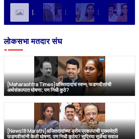
[Soha Ali Khan]Supriya Sule on Family, Power & Politics | Soha Ali Khan | Supriya Sule | All About Her
[Loksatta]संतोष देशमुख हत्या प्रकरण : वाल्मिक कराडची रवानगी नागपूर कारागृहात करण्याची सुप्रिया सुळेंची मागणी
[Dainik Prabhat]‘वाल्मिक कराडला बीड कारागृहातून नागपूरला हलवा’; सुप्रिया सुळेंची मुख्यमंत्र्यांकडे मोठी मागणी
[Deshonnati]वाल्मिक कराडला बीड कारागृहातून नागपूरला हलवणार? सुप्रिया सुळे यांची मुख्यमंत्र्यांकडे मोठी मागणी
लोकसभा मतदार संघ
[Maharashtra Times]अजितदादांचं स्वप्न, फडणवीसांची
अर्थसंकल्पात घोषणा; पण निधी कुठे?
[News18 Marathi]अजितदादांच्या ड्रीम प्रकल्पाची मुख्यमंत्री
फडणवीसांनी केली घोषणा, पण निधी कुठेय? सुप्रिया सुळेंचा सवाल