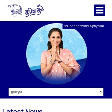
#ConnectWithSupriyaTai
Latest News