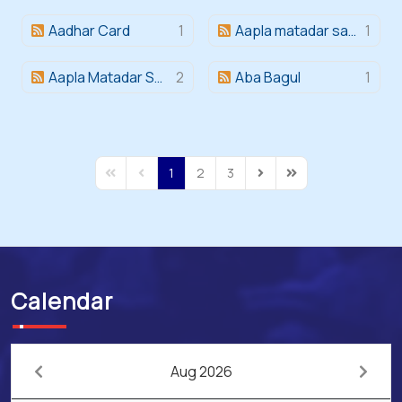
Aadhar Card
1
Aapla matadar sangh aapla abhiman
1
Aapla Matadar Sangh Aapla Abhiman
2
Aba Bagul
1
1
2
3
First Page
Previous Page
Next Page
Last Page
Calendar
Aug 2026