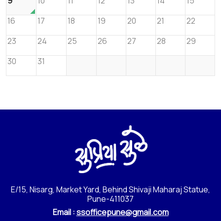
9
10
11
12
13
14
15
16
17
18
19
20
21
22
23
24
25
26
27
28
29
30
31
E/15, Nisarg, Market Yard, Behind Shivaji Maharaj Statue,
Pune-411037
Email :
ssofficepune@gmail.com