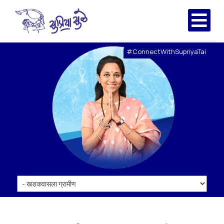
#ConnectWithSupriyaTai