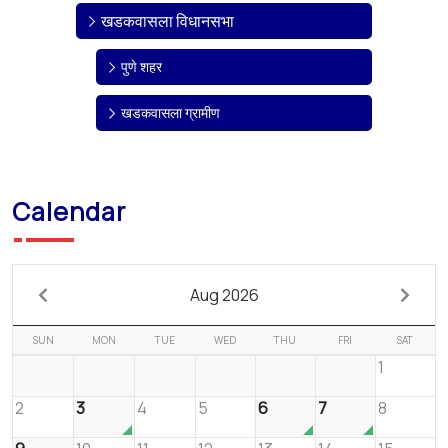
खडकवासला विधानसभा
पुणे शहर
खडकवासला ग्रामीण
Calendar
Aug 2026
SUN
MON
TUE
WED
THU
FRI
SAT
1
2
3
4
5
6
7
8