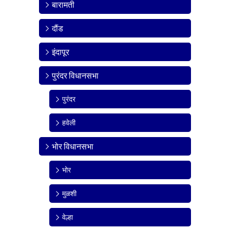
बारामती
दौंड
इंदापूर
पुरंदर विधानसभा
पुरंदर
हवेली
भोर विधानसभा
भोर
मुळशी
वेल्हा