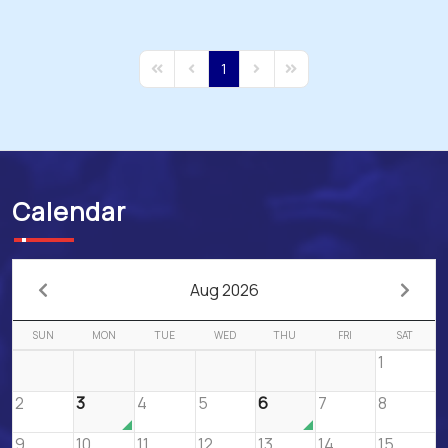
1
First Page
Previous Page
Next Page
Last Page
Calendar
Aug 2026
SUN
MON
TUE
WED
THU
FRI
SAT
1
2
3
4
5
6
7
8
9
10
11
12
13
14
15