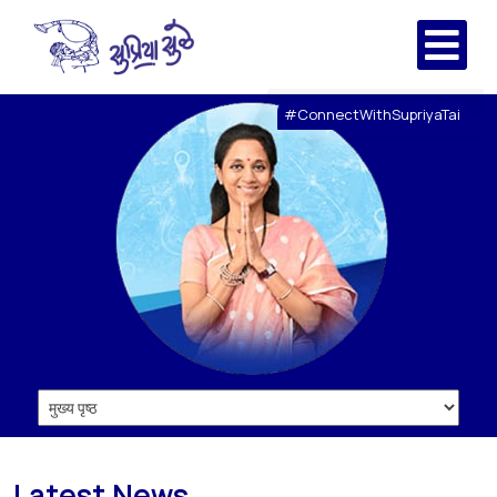
#ConnectWithSupriyaTai
Latest News