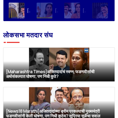
[Loksatta]संतोष देशमुख हत्या प्रकरण : वाल्मिक कराडची रवानगी नागपूर कारागृहात करण्याची सुप्रिया सुळेंची मागणी
[Dainik Prabhat]‘वाल्मिक कराडला बीड कारागृहातून नागपूरला हलवा’; सुप्रिया सुळेंची मुख्यमंत्र्यांकडे मोठी मागणी
[Deshonnati]वाल्मिक कराडला बीड कारागृहातून नागपूरला हलवणार? सुप्रिया सुळे यांची मुख्यमंत्र्यांकडे मोठी मागणी
[TV9 Marathi]मोठी बातमी! वाल्मिक कराडच्या अडचणी वाढल्या? सुप्रिया सुळेंच्या त्या ट्विटने मोठी खळबळ, कराडला आता थेट…
लोकसभा मतदार संघ
[Maharashtra Times]अजितदादांचं स्वप्न, फडणवीसांची
अर्थसंकल्पात घोषणा; पण निधी कुठे?
[News18 Marathi]अजितदादांच्या ड्रीम प्रकल्पाची मुख्यमंत्री
फडणवीसांनी केली घोषणा, पण निधी कुठेय? सुप्रिया सुळेंचा सवाल