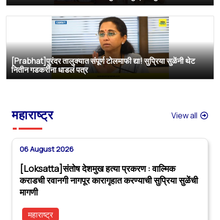
[Prabhat]पुरंदर तालुक्यात संपूर्ण टोलमाफी द्या! सुप्रिया सुळेंनी थेट
नितीन गडकरींना धाडलं पत्र
महाराष्ट्र
View all
06 August 2026
[Loksatta]संतोष देशमुख हत्या प्रकरण : वाल्मिक
कराडची रवानगी नागपूर कारागृहात करण्याची सुप्रिया सुळेंची
मागणी
महाराष्ट्र