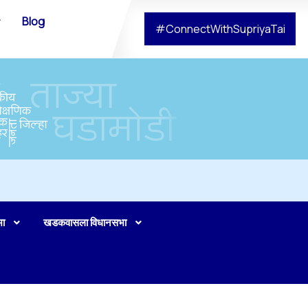
Blog
#ConnectWithSupriyaTai
भा
खडकवासला विधानसभा