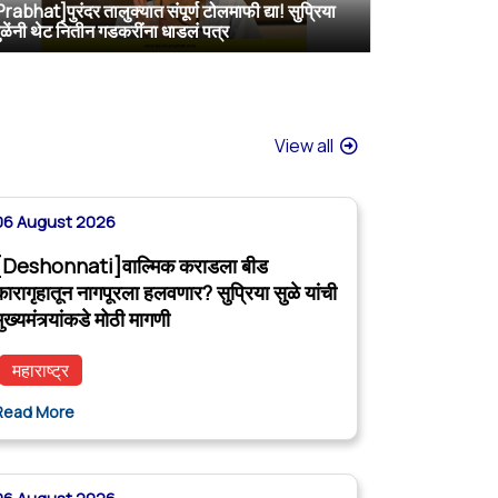
Prabhat]पुरंदर तालुक्यात संपूर्ण टोलमाफी द्या! सुप्रिया
[TV9 Marathi]मोठी बातमी! वाल्मिक कराडच्या अडचणी वाढल्या? सुप्रिया सुळेंच्या त्या ट्विटने मोठी खळबळ, कराडला आता थेट…
[Sakal]वाल्मिक कराडला बीडच्या जेलमध्ये विशेष सुविधा; खासदार सुप्रिया सुळेंनी मुख्यमंत्र्यांकडे केली मोठी मागणी
[ABP MAJHA]वाल्मिक कराडला नागपूर कारागृहात पाठवा, पोलिसांवरही गुन्हे दाखल करा; सुप्रिया सुळेंची CM फडणवीसांकडे मागणी
ुळेंनी थेट नितीन गडकरींना धाडलं पत्र
View all
06 August 2026
[Deshonnati]वाल्मिक कराडला बीड
कारागृहातून नागपूरला हलवणार? सुप्रिया सुळे यांची
ुख्यमंत्र्यांकडे मोठी मागणी
महाराष्ट्र
Read More