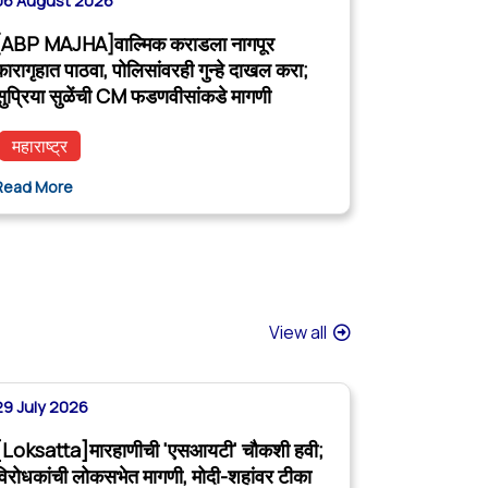
06 August 2026
[ABP MAJHA]वाल्मिक कराडला नागपूर
कारागृहात पाठवा, पोलिसांवरही गुन्हे दाखल करा;
सुप्रिया सुळेंची CM फडणवीसांकडे मागणी
महाराष्ट्र
Read More
View all
29 July 2026
[Loksatta]मारहाणीची 'एसआयटी' चौकशी हवी;
विरोधकांची लोकसभेत मागणी, मोदी-शहांवर टीका