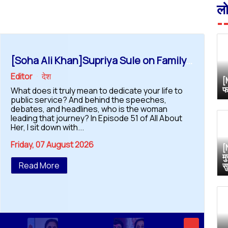
ल
[Soha Ali Khan]Supriya Sule on Family, Power & Politics | Soha Ali Khan | Supriya Sule | All About Her
Editor
देश
[
फ
What does it truly mean to dedicate your life to
public service? And behind the speeches,
debates, and headlines, who is the woman
leading that journey? In Episode 51 of All About
Her, I sit down with...
Friday, 07 August 2026
[
म
Read More
स