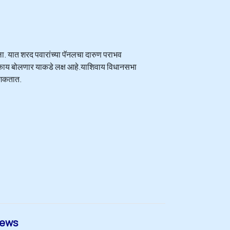
. यात शरद पवारांच्या पॅनलचा दारुण पराभव
ुळे काय बोलणार याकडे लक्ष आहे.याशिवाय विधानसभा
ू शकतात.
News