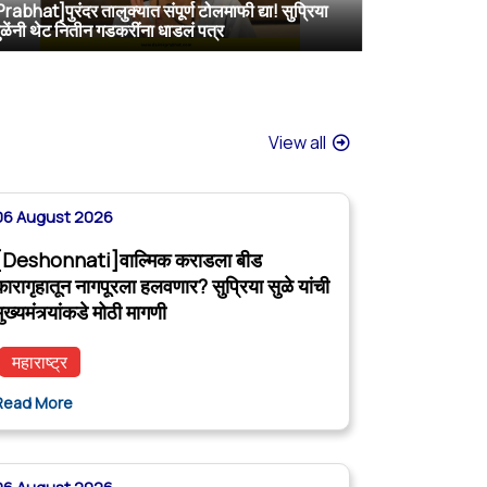
Prabhat]पुरंदर तालुक्यात संपूर्ण टोलमाफी द्या! सुप्रिया
[Sakal]वाल्मिक कराडला बीडच्या जेलमध्ये विशेष सुविधा; खासदार सुप्रिया सुळेंनी मुख्यमंत्र्यांकडे केली मोठी मागणी
[ABP MAJHA]वाल्मिक कराडला नागपूर कारागृहात पाठवा, पोलिसांवरही गुन्हे दाखल करा; सुप्रिया सुळेंची CM फडणवीसांकडे मागणी
[ABP MAJHA]दी. बा. पाटील विमानतळ नावासाठी दिल्लीत सर्वपक्षीय खासदार एकवटले
ुळेंनी थेट नितीन गडकरींना धाडलं पत्र
View all
06 August 2026
[Deshonnati]वाल्मिक कराडला बीड
कारागृहातून नागपूरला हलवणार? सुप्रिया सुळे यांची
ुख्यमंत्र्यांकडे मोठी मागणी
महाराष्ट्र
Read More