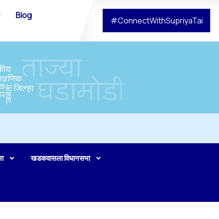
Blog
#ConnectWithSupriyaTai
भा
खडकवासला विधानसभा