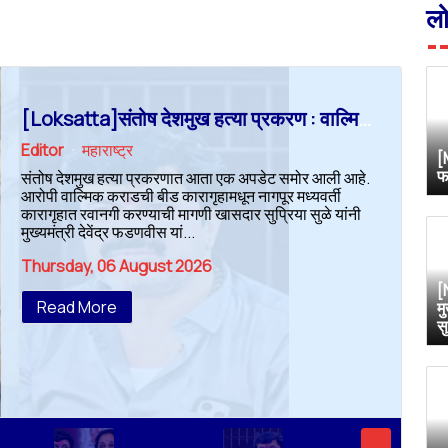
ल
[Loksatta]संतोष देशमुख हत्या प्रकरण : वाल्मिक कराडची रवानगी नागपूर कारागृहात करण्याची सुप्रिया सुळेंची मागणी
Editor
महाराष्ट्र
[
फ
संतोष देशमुख हत्या प्रकरणात आता एक अपडेट समोर आली आहे.
आरोपी वाल्मिक कराडची बीड कारागृहामधून नागपूर मध्यवर्ती
कारागृहात रवानगी करण्याची मागणी खासदार सुप्रिया सुळे यांनी
मुख्यमंत्री देवेंद्र फडणवीस यां...
Thursday, 06 August 2026
[
Read More
म
स