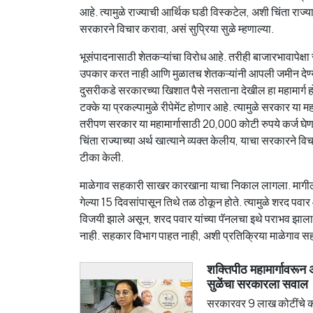
आहे. त्यामुळे राज्याची आर्थिक घडी विस्कटेल, अशी चिंता राज्याच्
सरकारने विचार करावा, असं सुप्रिया सुळे म्हणाल्या.
भूसंपादनासाठी शेतकऱ्यांचा विरोध आहे. तरीही बाजारभावापेक्षा
उपकार करत नाही आणि मुळातच शेतकऱ्यांनी आपली जमीन देण्
दुसरीकडे सरकारच्या खिशात पैसे नसताना देखील हा महामार्ग होत
टक्के या प्रकल्पामुळे रीपेमेंट होणार आहे. त्यामुळे सरकार य
तरीपण सरकार या महामार्गासाठी 20,000 कोटी रुपये कर्ज घे
चिंता राज्याच्या अर्थ खात्याने व्यक्त केलीय, याचा सरकारने वि
टीका केली.
माळेगाव सहकारी साखर कारखाना याचा निकाल लागला. मागील 15
गेल्या 15 दिवसांपासून तिथे तळ ठोकून होते. त्यामुळे शरद पव
विजयी झाले असून, शरद पवार यांच्या पॅनलचा इथे पराभव झाला आह
नाही. सहकार विभाग पाहत नाही, अशी प्रतिक्रिया माळेगाव स
शक्तिपीठ महामार्गावरून 
सुळेंचा सरकारला सवाल
सरकारवर 9 लाख कोटींचे कर