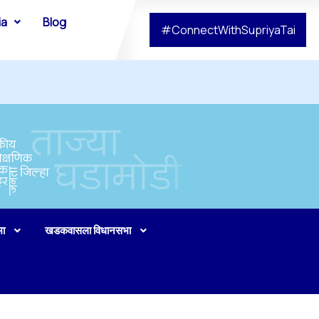
ia
Blog
#ConnectWithSupriyaTai
भा
खडकवासला विधानसभा