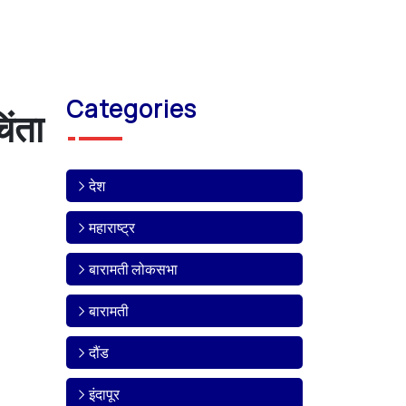
Categories
िंता
देश
महाराष्ट्र
बारामती लोकसभा
बारामती
दौंड
इंदापूर