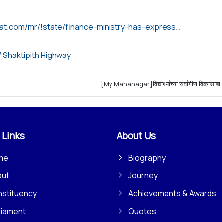
https://www.etvbharat.com/mr/!state/finance-ministry-has-expressed-concern-over-the-shakti-peeth-highway-how-will-the-state-finances-be-managed-supriya-sule-questions-the-government-maharashtra-news-mhs25062603627
Shaktipith Highway
[My Mahanagar]विद्यार्थ्यांच्या सर्वांगीण विकासाबा.
 Links
About Us
me
Biography
out
Journey
stituency
Achievements & Awards
liament
Quotes