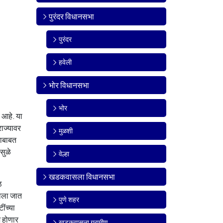
पुरंदर विधानसभा
पुरंदर
हवेली
भोर विधानसभा
भोर
 आहे. या
राज्यावर
मुळशी
याबाबत
सुळे
वेल्हा
खडकवासला विधानसभा
ठ
ळवला जात
पुणे शहर
ींच्या
ज होणार
खडकवासला ग्रामीण