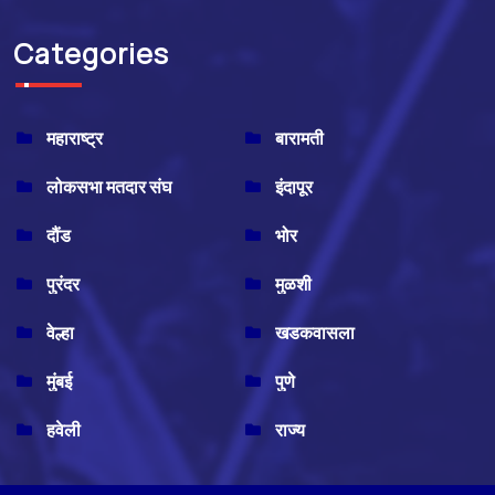
Categories
महाराष्ट्र
बारामती
लोकसभा मतदार संघ
इंदापूर
दौंड
भोर
पुरंदर
मुळशी
वेल्हा
खडकवासला
मुंबई
पुणे
हवेली
राज्य