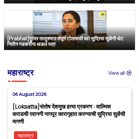
[Prabhat]पुरंदर तालुक्यात संपूर्ण टोलमाफी द्या! सुप्रिया सुळेंनी थेट
नितीन गडकरींना धाडलं पत्र
महाराष्ट्र
View all
06 August 2026
[Loksatta]संतोष देशमुख हत्या प्रकरण : वाल्मिक
कराडची रवानगी नागपूर कारागृहात करण्याची सुप्रिया सुळेंची
मागणी
महाराष्ट्र