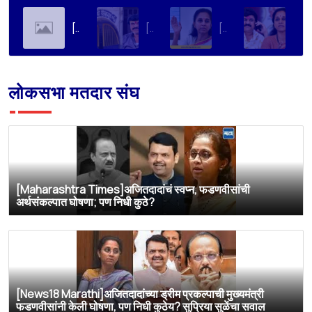
[Soha Ali Khan]Supriya Sule on Family, Power & Politics | Soha Ali Khan | Supriya Sule | All About Her
[Loksatta]संतोष देशमुख हत्या प्रकरण : वाल्मिक कराडची रवानगी नागपूर कारागृहात करण्याची सुप्रिया सुळेंची मागणी
[Dainik Prabhat]‘वाल्मिक कराडला बीड कारागृहातून नागपूरला हलवा’; सुप्रिया सुळेंची मुख्यमंत्र्यांकडे मोठी मागणी
[Deshonnati]वाल्मिक कराडला बीड कारागृहातून नागपूरला हलवणार? सुप्रिया सुळे यांची मुख्यमंत्र्यांकडे मोठी मागणी
लोकसभा मतदार संघ
[Maharashtra Times]अजितदादांचं स्वप्न, फडणवीसांची
अर्थसंकल्पात घोषणा; पण निधी कुठे?
[News18 Marathi]अजितदादांच्या ड्रीम प्रकल्पाची मुख्यमंत्री
फडणवीसांनी केली घोषणा, पण निधी कुठेय? सुप्रिया सुळेंचा सवाल