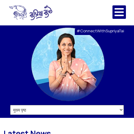
#ConnectWithSupriyaTai
Latest News