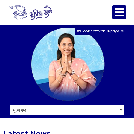
#ConnectWithSupriyaTai
Latest News