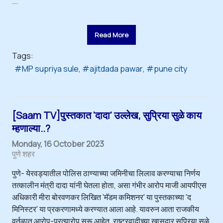
...
Read More
Tags:
MP supriya sule
ajitdada pawar
pune city
[Saam TV]पुस्तकात 'दादा' उल्लेख, सुप्रिया सुळे काय
म्हणाल्या..?
Monday, 16 October 2023
पुणे शहर
पुणे- येरवड्यातील पोलिस ठाण्याच्या जमिनीचा लिलाव करण्याचा निर्णय
तत्कालीन मंत्री दादा यांनी घेतला होता, असा गंभीर आरोप माजी आयपीएस
अधिकारी मीरा बोरवणकर लिखित 'मॅडम कमिशनर' या पुस्तकाच्या 'द
मिनिस्टर' या प्रकरणामध्ये करण्यात आला आहे. यावरुन आता राजकीय
वर्तुळात आरोप-प्रत्यारोप सुरू आहेत. राष्ट्रवादीच्या खासदार सुप्रिया सुळे