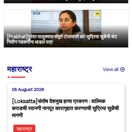
[Prabhat]पुरंदर तालुक्यात संपूर्ण टोलमाफी द्या! सुप्रिया सुळेंनी थेट
नितीन गडकरींना धाडलं पत्र
महाराष्ट्र
View all
06 August 2026
[Loksatta]संतोष देशमुख हत्या प्रकरण : वाल्मिक
कराडची रवानगी नागपूर कारागृहात करण्याची सुप्रिया सुळेंची
मागणी
महाराष्ट्र