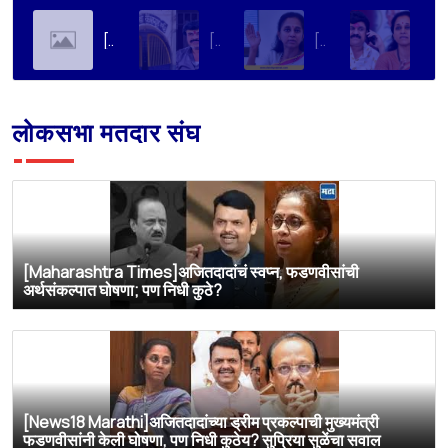
[Soha Ali Khan]Supriya Sule on Family, Power & Politics | Soha Ali Khan | Supriya Sule | All About Her
[Loksatta]संतोष देशमुख हत्या प्रकरण : वाल्मिक कराडची रवानगी नागपूर कारागृहात करण्याची सुप्रिया सुळेंची मागणी
[Dainik Prabhat]‘वाल्मिक कराडला बीड कारागृहातून नागपूरला हलवा’; सुप्रिया सुळेंची मुख्यमंत्र्यांकडे मोठी मागणी
[Deshonnati]वाल्मिक कराडला बीड कारागृहातून नागपूरला हलवणार? सुप्रिया सुळे यांची मुख्यमंत्र्यांकडे मोठी मागणी
लोकसभा मतदार संघ
[Maharashtra Times]अजितदादांचं स्वप्न, फडणवीसांची
अर्थसंकल्पात घोषणा; पण निधी कुठे?
[News18 Marathi]अजितदादांच्या ड्रीम प्रकल्पाची मुख्यमंत्री
फडणवीसांनी केली घोषणा, पण निधी कुठेय? सुप्रिया सुळेंचा सवाल