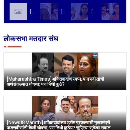
[Soha Ali Khan]Supriya Sule on Family, Power & Politics | Soha Ali Khan | Supriya Sule | All About Her
[Loksatta]संतोष देशमुख हत्या प्रकरण : वाल्मिक कराडची रवानगी नागपूर कारागृहात करण्याची सुप्रिया सुळेंची मागणी
[Dainik Prabhat]‘वाल्मिक कराडला बीड कारागृहातून नागपूरला हलवा’; सुप्रिया सुळेंची मुख्यमंत्र्यांकडे मोठी मागणी
[Deshonnati]वाल्मिक कराडला बीड कारागृहातून नागपूरला हलवणार? सुप्रिया सुळे यांची मुख्यमंत्र्यांकडे मोठी मागणी
लोकसभा मतदार संघ
[Maharashtra Times]अजितदादांचं स्वप्न, फडणवीसांची
अर्थसंकल्पात घोषणा; पण निधी कुठे?
[News18 Marathi]अजितदादांच्या ड्रीम प्रकल्पाची मुख्यमंत्री
फडणवीसांनी केली घोषणा, पण निधी कुठेय? सुप्रिया सुळेंचा सवाल