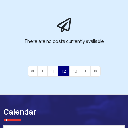
There are no posts currently available
11
12
13
First Page
Previous Page
Next Page
Last Page
Calendar