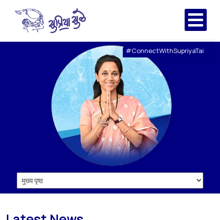
#ConnectWithSupriyaTai
Latest News