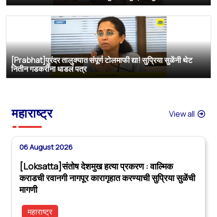
[Prabhat]पुरंदर तालुक्यात संपूर्ण टोलमाफी द्या! सुप्रिया सुळेंनी थेट
नितीन गडकरींना धाडलं पत्र
महाराष्ट्र
View all
06 August 2026
[Loksatta]संतोष देशमुख हत्या प्रकरण : वाल्मिक
कराडची रवानगी नागपूर कारागृहात करण्याची सुप्रिया सुळेंची
मागणी
महाराष्ट्र