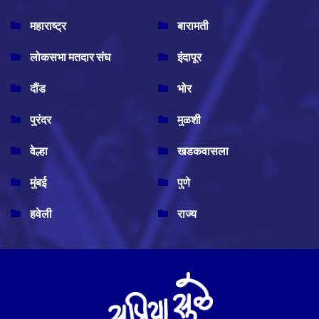
महाराष्ट्र
बारामती
लोकसभा मतदार संघ
इंदापूर
दौंड
भोर
पुरंदर
मुळशी
वेल्हा
खडकवासला
मुंबई
पुणे
हवेली
राज्य