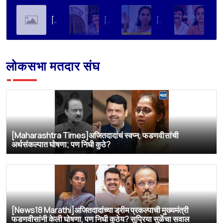
[Soha Ali Khan]Supriya Sule on Family, Power & Politics | Soha Ali Khan | Supriya Sule | All About Her
[Loksatta]संतोष देशमुख हत्या प्रकरण : वाल्मिक कराडची रवानगी नागपूर कारागृहात करण्याची सुप्रिया सुळेंची मागणी
[Dainik Prabhat]‘वाल्मिक कराडला बीड कारागृहातून नागपूरला हलवा’; सुप्रिया सुळेंची मुख्यमंत्र्यांकडे मोठी मागणी
[Deshonnati]वाल्मिक कराडला बीड कारागृहातून नागपूरला हलवणार? सुप्रिया सुळे यांची मुख्यमंत्र्यांकडे मोठी मागणी
लोकसभा मतदार संघ
[Maharashtra Times]अजितदादांचं स्वप्न, फडणवीसांची
अर्थसंकल्पात घोषणा; पण निधी कुठे?
[News18 Marathi]अजितदादांच्या ड्रीम प्रकल्पाची मुख्यमंत्री
फडणवीसांनी केली घोषणा, पण निधी कुठेय? सुप्रिया सुळेंचा सवाल