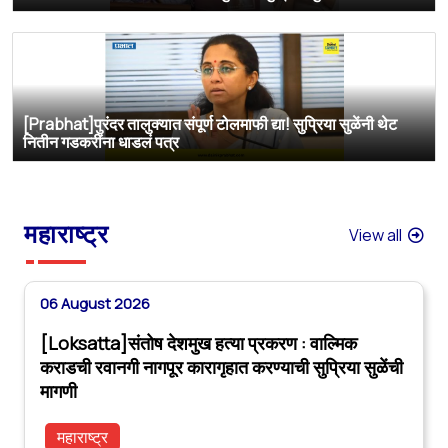
[Prabhat]पुरंदर तालुक्यात संपूर्ण टोलमाफी द्या! सुप्रिया सुळेंनी थेट
नितीन गडकरींना धाडलं पत्र
महाराष्ट्र
View all
06 August 2026
[Loksatta]संतोष देशमुख हत्या प्रकरण : वाल्मिक
कराडची रवानगी नागपूर कारागृहात करण्याची सुप्रिया सुळेंची
मागणी
महाराष्ट्र