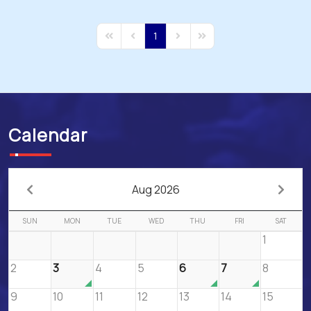
1
First Page
Previous Page
Next Page
Last Page
Calendar
Aug 2026
SUN
MON
TUE
WED
THU
FRI
SAT
1
2
3
4
5
6
7
8
9
10
11
12
13
14
15