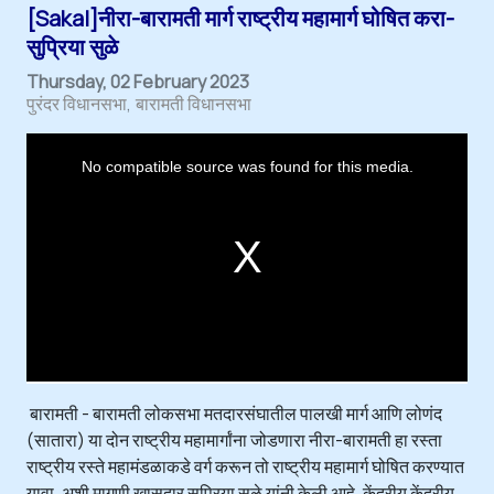
[Sakal]नीरा-बारामती मार्ग राष्ट्रीय महामार्ग घोषित करा-
सुप्रिया सुळे
Thursday, 02 February 2023
पुरंदर विधानसभा
बारामती विधानसभा
T
h
i
No compatible source was found for this media.
s
i
s
a
m
o
d
a
l
w
i
n
d
o
w
.
बारामती - बारामती लोकसभा मतदारसंघातील पालखी मार्ग आणि लोणंद
(सातारा) या दोन राष्ट्रीय महामार्गांना जोडणारा नीरा-बारामती हा रस्ता
राष्ट्रीय रस्ते महामंडळाकडे वर्ग करून तो राष्ट्रीय महामार्ग घोषित करण्यात
यावा, अशी मागणी खासदार सुप्रिया सुळे यांनी केली आहे. केंद्रीय केंद्रीय