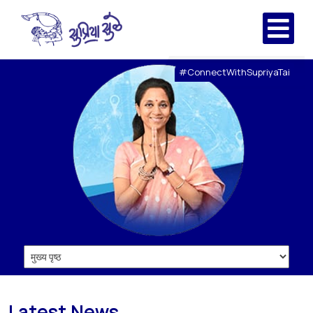
#ConnectWithSupriyaTai
Latest News