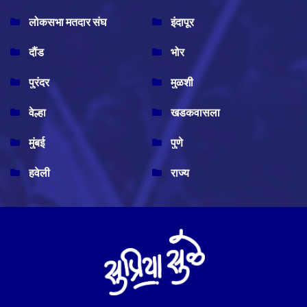
लोकसभा मतदार संघ
इंदापूर
दौंड
भोर
पुरंदर
मुळशी
वेल्हा
खडकवासला
मुंबई
पुणे
हवेली
राज्य