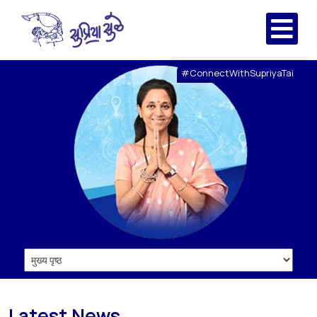
#ConnectWithSupriyaTai
Latest News