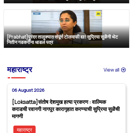
[Prabhat]पुरंदर तालुक्यात संपूर्ण टोलमाफी द्या! सुप्रिया सुळेंनी थेट
नितीन गडकरींना धाडलं पत्र
महाराष्ट्र
View all
06 August 2026
[Loksatta]संतोष देशमुख हत्या प्रकरण : वाल्मिक
कराडची रवानगी नागपूर कारागृहात करण्याची सुप्रिया सुळेंची
मागणी
महाराष्ट्र