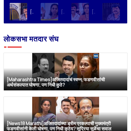
[Loksatta]संतोष देशमुख हत्या प्रकरण : वाल्मिक कराडची रवानगी नागपूर कारागृहात करण्याची सुप्रिया सुळेंची मागणी
[Dainik Prabhat]‘वाल्मिक कराडला बीड कारागृहातून नागपूरला हलवा’; सुप्रिया सुळेंची मुख्यमंत्र्यांकडे मोठी मागणी
[Deshonnati]वाल्मिक कराडला बीड कारागृहातून नागपूरला हलवणार? सुप्रिया सुळे यांची मुख्यमंत्र्यांकडे मोठी मागणी
[TV9 Marathi]मोठी बातमी! वाल्मिक कराडच्या अडचणी वाढल्या? सुप्रिया सुळेंच्या त्या ट्विटने मोठी खळबळ, कराडला आता थेट…
लोकसभा मतदार संघ
[Maharashtra Times]अजितदादांचं स्वप्न, फडणवीसांची
अर्थसंकल्पात घोषणा; पण निधी कुठे?
[News18 Marathi]अजितदादांच्या ड्रीम प्रकल्पाची मुख्यमंत्री
फडणवीसांनी केली घोषणा, पण निधी कुठेय? सुप्रिया सुळेंचा सवाल