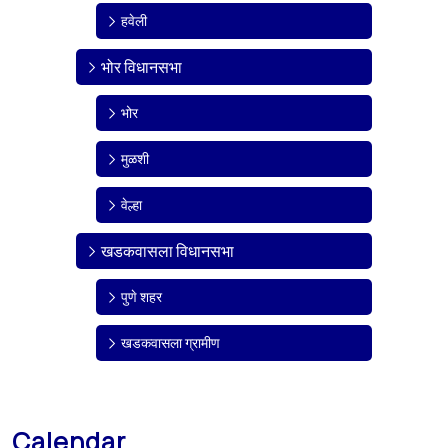
हवेली
भोर विधानसभा
भोर
मुळशी
वेल्हा
खडकवासला विधानसभा
पुणे शहर
खडकवासला ग्रामीण
Calendar