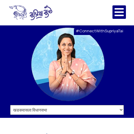
#ConnectWithSupriyaTai