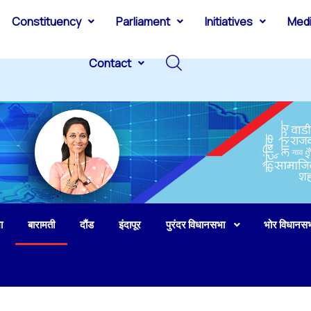
Constituency
Parliament
Initiatives
Med
Contact
ा
बारामती
दौंड
इंदापूर
पुरंदर विधानसभा
भोर विधानस