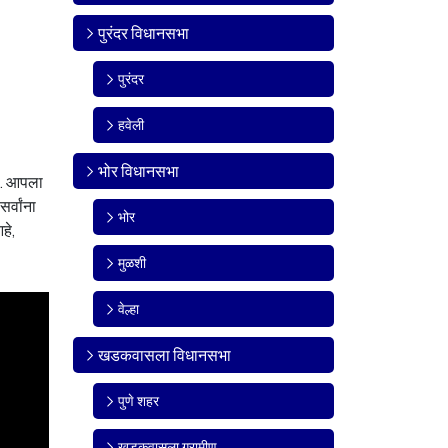
पुरंदर विधानसभा
पुरंदर
हवेली
भोर विधानसभा
जे. आपला
र्वांना
भोर
हे,
मुळशी
वेल्हा
खडकवासला विधानसभा
पुणे शहर
खडकवासला ग्रामीण