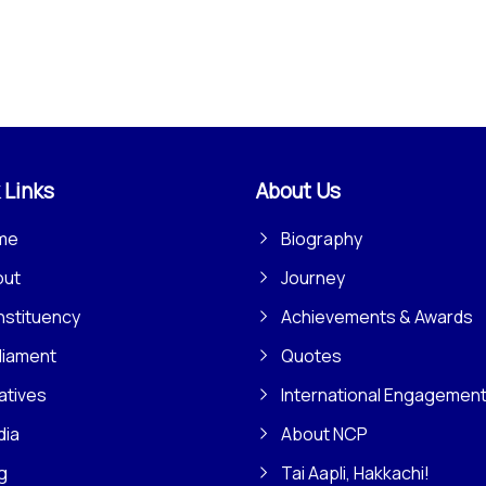
 Links
About Us
me
Biography
out
Journey
stituency
Achievements & Awards
liament
Quotes
iatives
International Engagemen
dia
About NCP
g
Tai Aapli, Hakkachi!