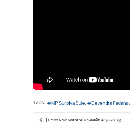
Tags:
MP Surpiya Sule
Devendra Fadanav
[Times Now Marathi]सरन्यायाधीशांवर हल्ल्याचा मुद्द...