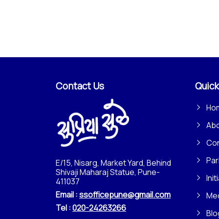
Contact Us
Quick
Ho
Ab
Con
Par
E/15, Nisarg, Market Yard, Behind
Shivaji Maharaj Statue, Pune-
Init
411037
Email :
ssofficepune@gmail.com
Me
Tel :
020-24263266
Blo