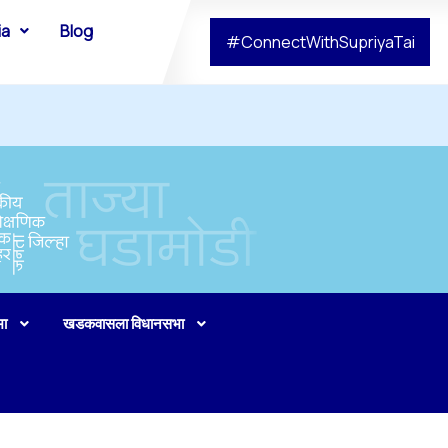
ia
Blog
#ConnectWithSupriyaTai
भा
खडकवासला विधानसभा