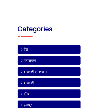
Categories
देश
महाराष्ट्र
बारामती लोकसभा
बारामती
दौंड
इंदापूर