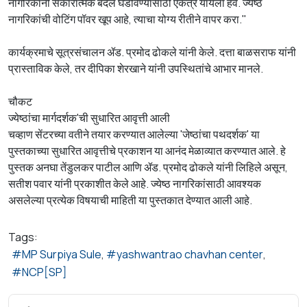
नागरिकांनी सकारात्मक बदल घडविण्यासाठी एकत्र यायला हवे. ज्येष्ठ
नागरिकांची वोटिंग पॉवर खूप आहे, त्याचा योग्य रीतीने वापर करा."
कार्यक्रमाचे सूत्रसंचालन ॲड. प्रमोद ढोकले यांनी केले. दत्ता बाळसराफ यांनी
प्रास्ताविक केले, तर दीपिका शेरखाने यांनी उपस्थितांचे आभार मानले.
चौकट
ज्येष्ठांचा मार्गदर्शक'ची सुधारित आवृत्ती आली
चव्हाण सेंटरच्या वतीने तयार करण्यात आलेल्या 'जेष्ठांचा पथदर्शक' या
पुस्तकाच्या सुधारित आवृत्तीचे प्रकाशन या आनंद मेळाव्यात करण्यात आले. हे
पुस्तक अनघा तेंडुलकर पाटील आणि ॲड. प्रमोद ढोकले यांनी लिहिले असून,
सतीश पवार यांनी प्रकाशीत केले आहे. ज्येष्ठ नागरिकांसाठी आवश्यक
असलेल्या प्रत्येक विषयाची माहिती या पुस्तकात देण्यात आली आहे.
Tags:
MP Surpiya Sule
yashwantrao chavhan center
NCP[SP]