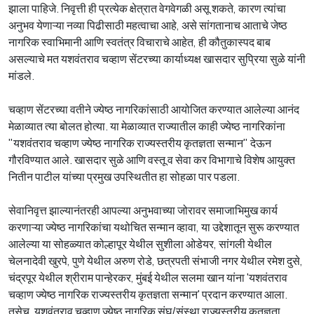
झाला पाहिजे. निवृत्ती ही प्रत्येक क्षेत्रात वेगवेगळी असू शकते, कारण त्यांचा
अनुभव येणाऱ्या नव्या पिढीसाठी महत्वाचा आहे, असे सांगतानाच आताचे जेष्ठ
नागरिक स्वाभिमानी आणि स्वतंत्र विचाराचे आहेत, ही कौतुकास्पद बाब
असल्याचे मत यशवंतराव चव्हाण सेंटरच्या कार्याध्यक्ष खासदार सुप्रिया सुळे यांनी
मांडले.
चव्हाण सेंटरच्या वतीने ज्येष्ठ नागरिकांसाठी आयोजित करण्यात आलेल्या आनंद
मेळाव्यात त्या बोलत होत्या. या मेळाव्यात राज्यातील काही ज्येष्ठ नागरिकांना
"यशवंतराव चव्हाण ज्येष्ठ नागरिक राज्यस्तरीय कृतज्ञता सन्मान" देऊन
गौरविण्यात आले. खासदार सुळे आणि वस्तू व सेवा कर विभागाचे विशेष आयुक्त
नितीन पाटील यांच्या प्रमुख उपस्थितीत हा सोहळा पार पडला.
सेवानिवृत्त झाल्यानंतरही आपल्या अनुभवाच्या जोरावर समाजाभिमुख कार्य
करणाऱ्या ज्येष्ठ नागरिकांचा यथोचित सन्मान व्हावा, या उद्देशातून सुरू करण्यात
आलेल्या या सोहळ्यात कोल्हापूर येथील सुशीला ओडेयर, सांगली येथील
चेलनादेवी खुरपे, पुणे येथील अरुण रोडे, छत्रपती संभाजी नगर येथील रमेश दुसे,
चंद्रपूर येथील श्रीराम पान्हेरकर, मुंबई येथील सलमा खान यांना 'यशवंतराव
चव्हाण ज्येष्ठ नागरिक राज्यस्तरीय कृतज्ञता सन्मान' प्रदान करण्यात आला.
तसेच, यशवंतराव चव्हाण ज्येष्ठ नागरिक संघ/संस्था राज्यस्तरीय कृतज्ञता