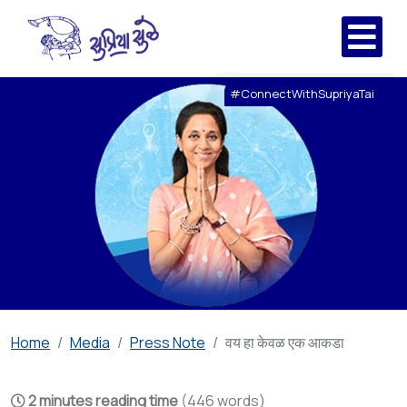
#ConnectWithSupriyaTai
Home
Media
Press Note
वय हा केवळ एक आकडा
2 minutes reading time
(446 words)