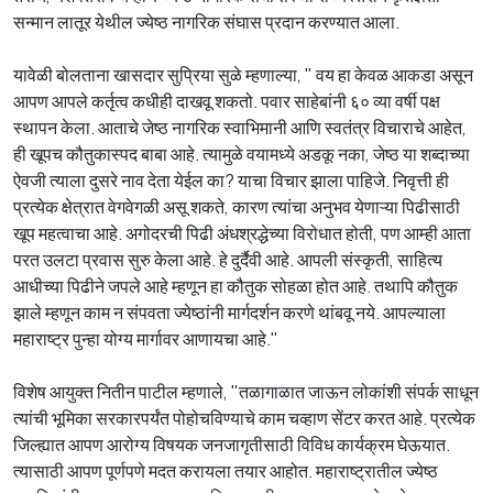
सन्मान लातूर येथील ज्येष्ठ नागरिक संघास प्रदान करण्यात आला.
यावेळी बोलताना खासदार सुप्रिया सुळे म्हणाल्या, " वय हा केवळ आकडा असून
आपण आपले कर्तृत्व कधीही दाखवू शकतो. पवार साहेबांनी ६० व्या वर्षी पक्ष
स्थापन केला. आताचे जेष्ठ नागरिक स्वाभिमानी आणि स्वतंत्र विचाराचे आहेत,
ही खूपच कौतुकास्पद बाबा आहे. त्यामुळे वयामध्ये अडकू नका, जेष्ठ या शब्दाच्या
ऐवजी त्याला दुसरे नाव देता येईल का? याचा विचार झाला पाहिजे. निवृत्ती ही
प्रत्येक क्षेत्रात वेगवेगळी असू शकते, कारण त्यांचा अनुभव येणाऱ्या पिढीसाठी
खूप महत्वाचा आहे. अगोदरची पिढी अंधश्रद्धेच्या विरोधात होती, पण आम्ही आता
परत उलटा प्रवास सुरु केला आहे. हे दुर्दैवी आहे. आपली संस्कृती, साहित्य
आधीच्या पिढीने जपले आहे म्हणून हा कौतुक सोहळा होत आहे. तथापि कौतुक
झाले म्हणून काम न संपवता ज्येष्ठांनी मार्गदर्शन करणे थांबवू नये. आपल्याला
महाराष्ट्र पुन्हा योग्य मार्गावर आणायचा आहे."
विशेष आयुक्त नितीन पाटील म्हणाले, "तळागाळात जाऊन लोकांशी संपर्क साधून
त्यांची भूमिका सरकारपर्यंत पोहोचविण्याचे काम चव्हाण सेंटर करत आहे. प्रत्येक
जिल्ह्यात आपण आरोग्य विषयक जनजागृतीसाठी विविध कार्यक्रम घेऊयात.
त्यासाठी आपण पूर्णपणे मदत करायला तयार आहोत. महाराष्ट्रातील ज्येष्ठ