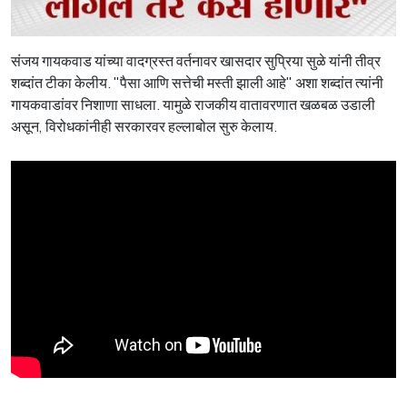
संजय गायकवाड यांच्या वादग्रस्त वर्तनावर खासदार सुप्रिया सुळे यांनी तीव्र
शब्दांत टीका केलीय. "पैसा आणि सत्तेची मस्ती झाली आहे" अशा शब्दांत त्यांनी
गायकवाडांवर निशाणा साधला. यामुळे राजकीय वातावरणात खळबळ उडाली
असून, विरोधकांनीही सरकारवर हल्लाबोल सुरु केलाय.