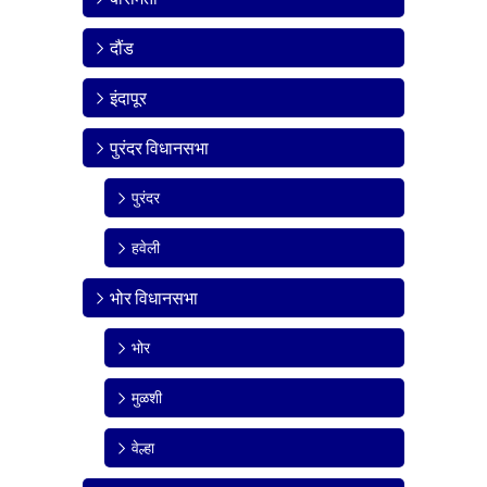
दौंड
इंदापूर
पुरंदर विधानसभा
पुरंदर
हवेली
भोर विधानसभा
भोर
मुळशी
वेल्हा