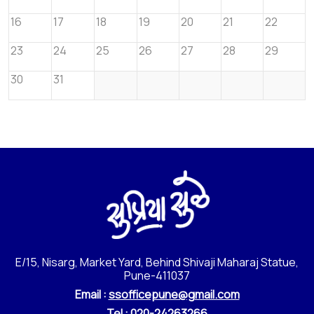
16
17
18
19
20
21
22
23
24
25
26
27
28
29
30
31
E/15, Nisarg, Market Yard, Behind Shivaji Maharaj Statue,
Pune-411037
Email :
ssofficepune@gmail.com
Tel :
020-24263266