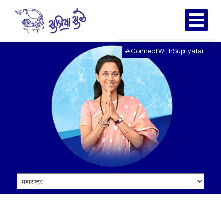
#ConnectWithSupriyaTai