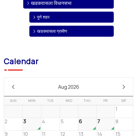
खडकवासला विधानसभा
पुणे शहर
खडकवासला ग्रामीण
Calendar
Aug 2026
SUN
MON
TUE
WED
THU
FRI
SAT
1
2
3
4
5
6
7
8
9
10
11
12
13
14
15