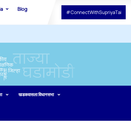
ia
Blog
#ConnectWithSupriyaTai
भा
खडकवासला विधानसभा