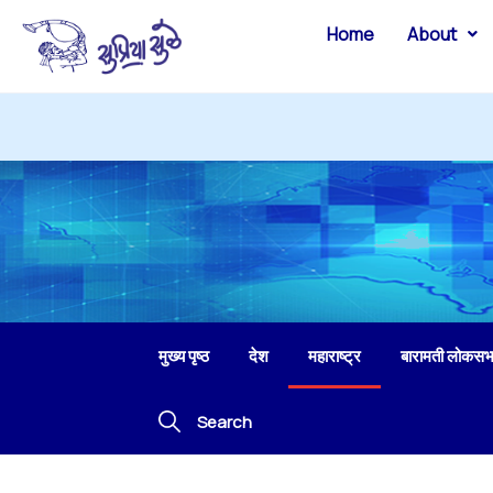
Home
About
मुख्य पृष्ठ
देश
महाराष्ट्र
बारामती लोकसभ
Search