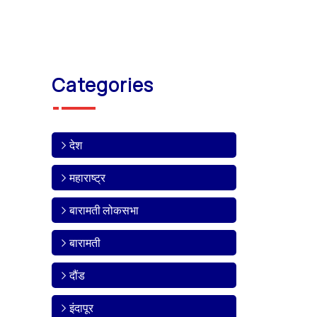
Categories
देश
महाराष्ट्र
बारामती लोकसभा
बारामती
दौंड
इंदापूर