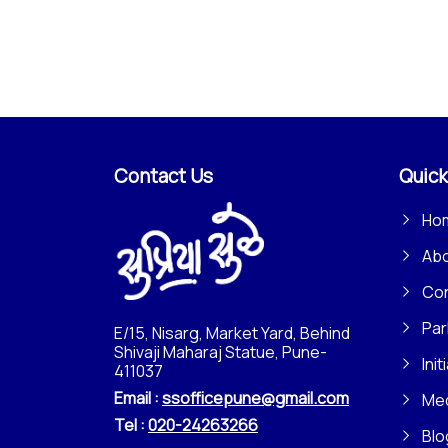
Contact Us
Quick
Ho
Ab
Con
Par
E/15, Nisarg, Market Yard, Behind
Shivaji Maharaj Statue, Pune-
Init
411037
Email :
ssofficepune@gmail.com
Me
Tel :
020-24263266
Blo