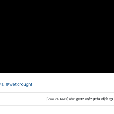
is
wet drought
[Zee 24 Taas]'ओला दुष्काळ जाहीर झालंच पाहिजे' सुप्..