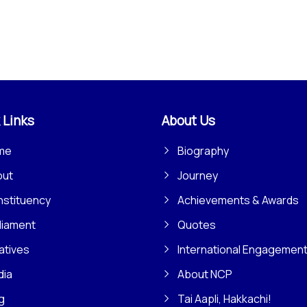
 Links
About Us
me
Biography
out
Journey
stituency
Achievements & Awards
liament
Quotes
iatives
International Engagemen
dia
About NCP
g
Tai Aapli, Hakkachi!