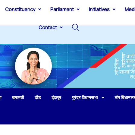
Constituency
Parliament
Initiatives
Med
Contact
ा
बारामती
दौंड
इंदापूर
पुरंदर विधानसभा
भोर विधानस