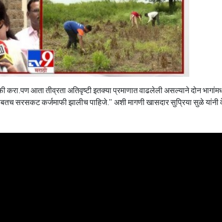
करा.पण आता तीव्रता अतिवृष्टी इतक्या प्रमाणात वाढलेली असल्याने दोन भागांमध्
सोबतच सरसकट कर्जमाफी झालीच पाहिजे." अशी मागणी खासदार सुप्रिया सुळे यांनी 