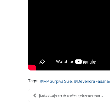
Tags:
MP Surpiya Sule
Devendra Fadanav
[Loksatta]बाळासाहेब ठाकरेंच्या मृतदेहाबाबत रामदास ...