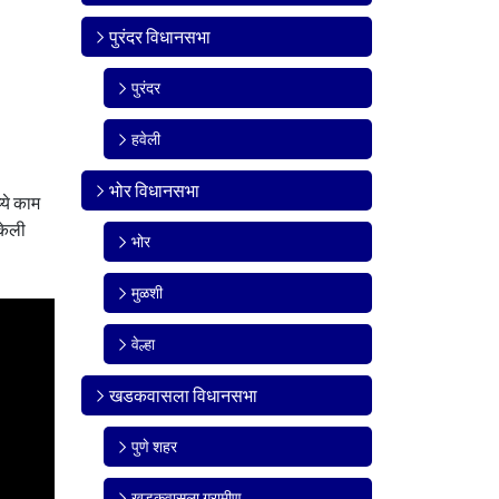
पुरंदर विधानसभा
पुरंदर
हवेली
भोर विधानसभा
ये काम
केली
भोर
मुळशी
वेल्हा
खडकवासला विधानसभा
पुणे शहर
खडकवासला ग्रामीण