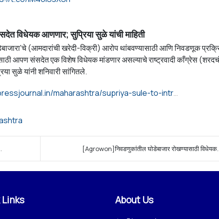
सदेत विधेयक आणणार; सुप्रिया सुळे यांची माहिती
घोडेबाजारा'चे (आमदारांची खरेदी-विक्री) आरोप थांबवण्यासाठी आणि निवडणूक प्रक्र
ठी आपण संसदेत एक विशेष विधेयक मांडणार असल्याचे राष्ट्रवादी काँग्रेस (शरदचं
रिया सुळे यांनी शनिवारी सांगितले.
https://marathi.freepressjournal.in/maharashtra/supriya-sule-to-introduce-bill-against-election-horse-trading-demands-open-voting-system
ashtra
.
[Agrowon]निवडणुकांतील घोडेबाजार रोखण्यासाठी विधेयक..
 Links
About Us