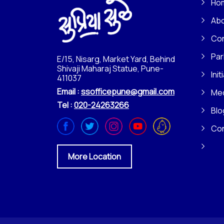
Ho
Ab
Con
Par
E/15, Nisarg, Market Yard, Behind
Shivaji Maharaj Statue, Pune-
Init
411037
Email :
ssofficepune@gmail.com
Me
Tel :
020-24263266
Blo
Co
More Location