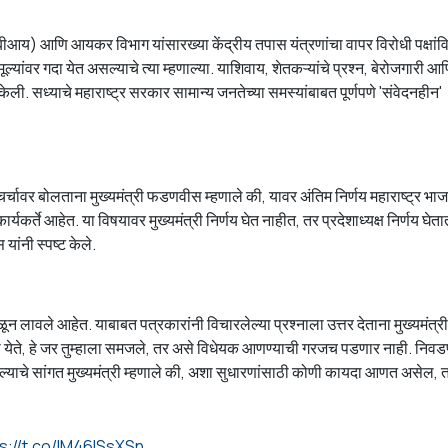
ीआय) आणि आयकर विभाग यांसारख्या केंद्रीय तपास यंत्रणांचा वापर विरोधी पक्षांव
यांवर गदा येत असल्याचे त्या म्हणाल्या. याशिवाय, शेतकऱ्यांचे प्रश्न, बेरोजगारी आ
ेली. सध्याचे महाराष्ट्र सरकार सामान्य जनतेच्या समस्यांबाबत पूर्णपणे 'संवेदनहीन'
चर्चावर बोलताना मुख्यमंत्री फडणवीस म्हणाले की, यावर अंतिम निर्णय महाराष्ट्र भा
ार्यकर्ते आहेत. या विषयावर मुख्यमंत्री निर्णय घेत नाहीत, तर प्रदेशाध्यक्ष निर्णय घेता
ांनी स्पष्ट केले.
ाळून लावले आहेत. याबाबत पत्रकारांनी विचारलेल्या प्रश्नाला उत्तर देताना मुख्यमंत्री द
ता येते, हे जर तुम्हाला समजले, तर असे विधेयक आणण्याची गरजच पडणार नाही. निव
सल्याचे सांगत मुख्यमंत्री म्हणाले की, अशा सुधारणांसाठी कोणी कायदा आणत असेल, त
s://t.co/IM46lSsXSn