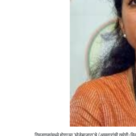
निवडणुकांमध्ये होणाऱ्या 'घोडेबाजारा'चे (आमदारांची खरेदी