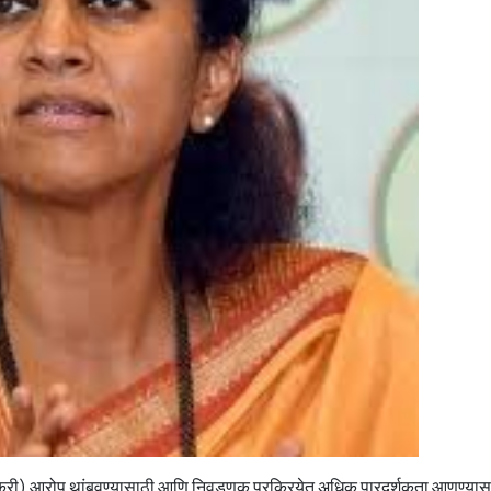
-विक्री) आरोप थांबवण्यासाठी आणि निवडणूक प्रक्रियेत अधिक पारदर्शकता आणण्यास