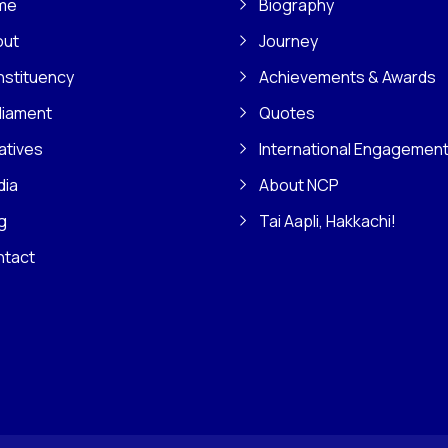
me
Biography
out
Journey
stituency
Achievements & Awards
liament
Quotes
iatives
International Engagemen
dia
About NCP
g
Tai Aapli, Hakkachi!
ntact