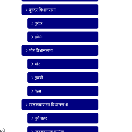
पुरंदर विधानसभा
पुरंदर
हवेली
भोर विधानसभा
भोर
मुळशी
वेल्हा
खडकवासला विधानसभा
पुणे शहर
ाठी
खडकवासला ग्रामीण