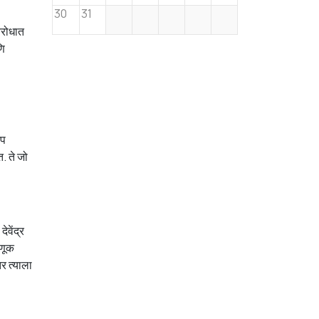
30
31
िरोधात
णि
जप
त. ते जो
ेवेंद्र
डणूक
र त्याला