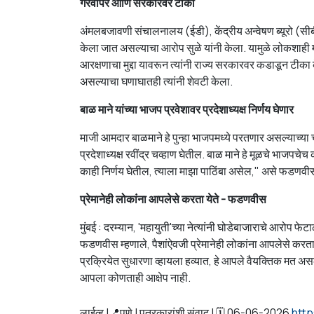
गैरवापर आणि सरकारवर टीका
अंमलबजावणी संचालनालय (ईडी), केंद्रीय अन्वेषण ब्यूरो (सीब
केला जात असल्याचा आरोप सुळे यांनी केला. यामुळे लोकशाही मूल्
आरक्षणाचा मुद्दा यावरून त्यांनी राज्य सरकारवर कडाडून टीका क
असल्याचा घणाघातही त्यांनी शेवटी केला.
बाळ माने यांच्या भाजप प्रवेशावर प्रदेशाध्यक्ष निर्णय घेणार
माजी आमदार बाळमाने हे पुन्हा भाजपमध्ये परतणार असल्याच्या 
प्रदेशाध्यक्ष रवींद्र चव्हाण घेतील. बाळ माने हे मूळचे भाजपचेच क
काही निर्णय घेतील, त्याला माझा पाठिंबा असेल," असे फडणवीस य
प्रेमानेही लोकांना आपलेसे करता येते - फडणवीस
मुंबई : दरम्यान, 'महायुती'च्या नेत्यांनी घोडेबाजाराचे आरोप फेट
फडणवीस म्हणाले, पैशांऐवजी प्रेमानेही लोकांना आपलेसे कर
प्रक्रियेत सुधारणा व्हायला हव्यात, हे आपले वैयक्तिक मत अ
आपला कोणताही आक्षेप नाही.
लाईव्ह |📍पुणे | पत्रकारांशी संवाद | 🗓️ 06-06-2026
http