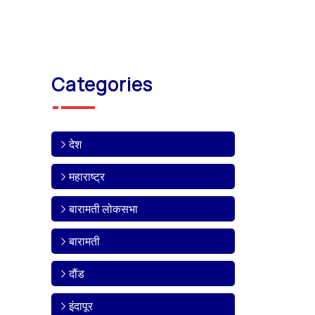
Categories
देश
महाराष्ट्र
बारामती लोकसभा
बारामती
दौंड
इंदापूर