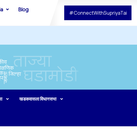
ia
Blog
#ConnectWithSupriyaTai
भा
खडकवासला विधानसभा