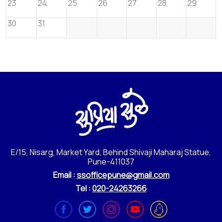
23
24
25
26
27
28
29
30
31
E/15, Nisarg, Market Yard, Behind Shivaji Maharaj Statue,
Pune-411037
Email :
ssofficepune@gmail.com
Tel :
020-24263266