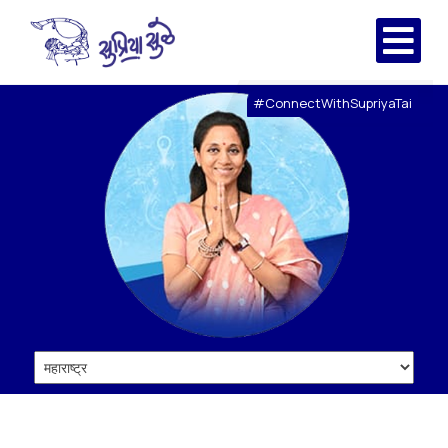
#ConnectWithSupriyaTai