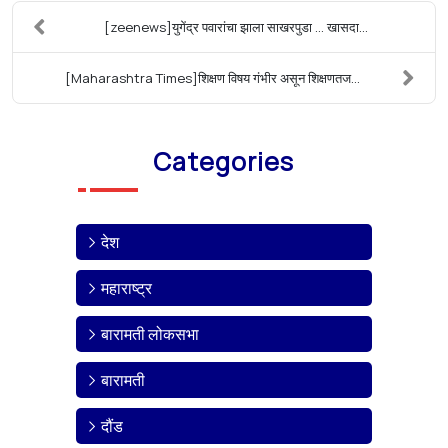
[zeenews]युगेंद्र पवारांचा झाला साखरपुडा ... खासदा...
[Maharashtra Times]शिक्षण विषय गंभीर असून शिक्षणतज...
Categories
देश
महाराष्ट्र
बारामती लोकसभा
बारामती
दौंड