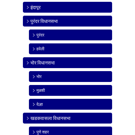
इंदापूर
पुरंदर विधानसभा
पुरंदर
हवेली
भोर विधानसभा
भोर
मुळशी
वेल्हा
खडकवासला विधानसभा
पुणे शहर