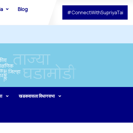
ia
Blog
#ConnectWithSupriyaTai
भा
खडकवासला विधानसभा