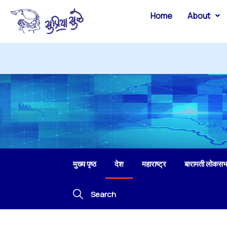
Home
About
मुख्य पृष्ठ
देश
महाराष्ट्र
बारामती लोकसभ
Search