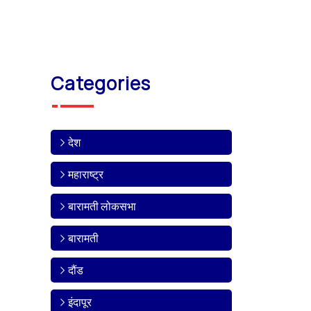
Categories
देश
महाराष्ट्र
बारामती लोकसभा
बारामती
दौंड
इंदापूर