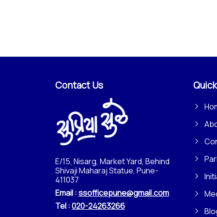
Contact Us
Quick
Ho
Ab
Con
Par
E/15, Nisarg, Market Yard, Behind
Shivaji Maharaj Statue, Pune-
Init
411037
Email :
ssofficepune@gmail.com
Me
Tel :
020-24263266
Blo