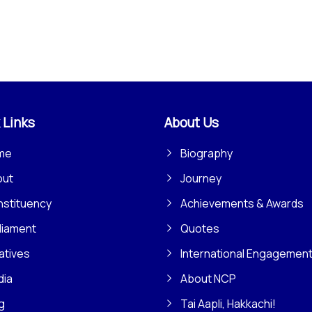
 Links
About Us
me
Biography
out
Journey
stituency
Achievements & Awards
liament
Quotes
iatives
International Engagemen
dia
About NCP
g
Tai Aapli, Hakkachi!