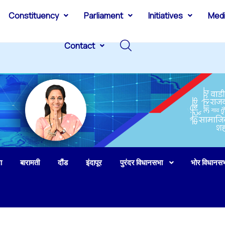
Constituency
Parliament
Initiatives
Med
Contact
ा
बारामती
दौंड
इंदापूर
पुरंदर विधानसभा
भोर विधानस