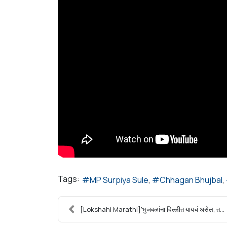
Tags:
MP Surpiya Sule
Chhagan Bhujbal
[Lokshahi Marathi]'भुजबळांना दिल्लीत यायचं असेल, त...