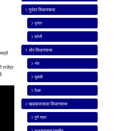
पुरंदर विधानसभा
पुरंदर
हवेली
भोर विधानसभा
मंत्री
भोर
 राजेंद्र
हे.
मुळशी
वेल्हा
खडकवासला विधानसभा
पुणे शहर
खडकवासला ग्रामीण