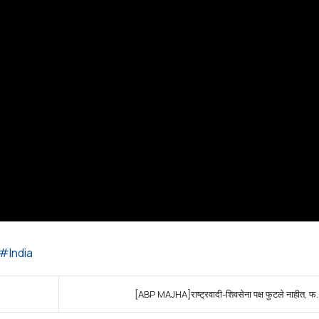
India
[ABP MAJHA]राष्ट्रवादी-शिवसेना पक्ष फुटले नाहीत, फ.