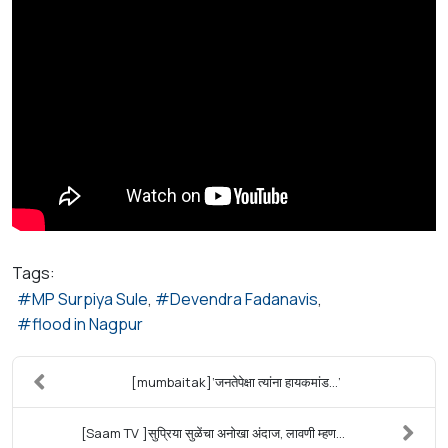
Tags:
MP Surpiya Sule
Devendra Fadanavis
flood in Nagpur
[mumbaitak]‘जनतेपेक्षा त्यांना हायकमांड…’
[Saam TV ]सुप्रिया सुळेंचा अनोखा अंदाज, लावणी म्हण...