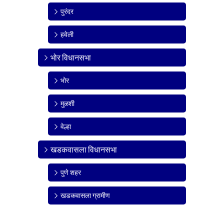
पुरंदर
हवेली
भोर विधानसभा
भोर
मुळशी
वेल्हा
खडकवासला विधानसभा
पुणे शहर
खडकवासला ग्रामीण