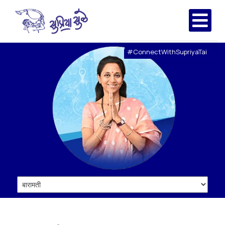
#ConnectWithSupriyaTai