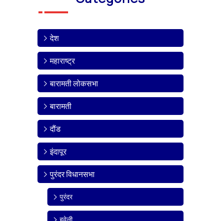
देश
महाराष्ट्र
बारामती लोकसभा
बारामती
दौंड
इंदापूर
पुरंदर विधानसभा
पुरंदर
हवेली