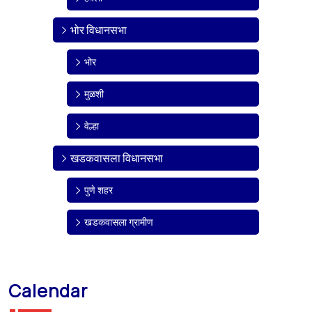
भोर विधानसभा
भोर
मुळशी
वेल्हा
खडकवासला विधानसभा
पुणे शहर
खडकवासला ग्रामीण
Calendar