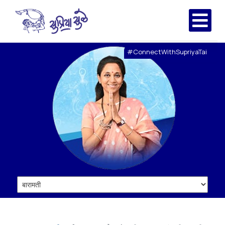
#ConnectWithSupriyaTai