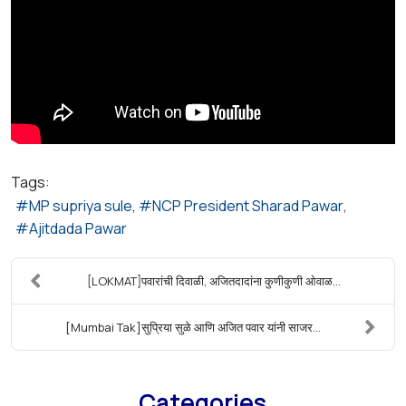
Tags:
MP supriya sule
NCP President Sharad Pawar
Ajitdada Pawar
[LOKMAT]पवारांची दिवाळी, अजितदादांना कुणीकुणी ओवाळ...
[Mumbai Tak]सुप्रिया सुळे आणि अजित पवार यांनी साजर...
Categories