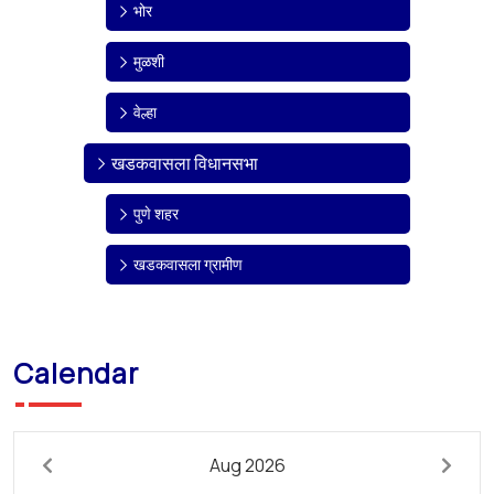
भोर
मुळशी
वेल्हा
खडकवासला विधानसभा
पुणे शहर
खडकवासला ग्रामीण
Calendar
Aug 2026