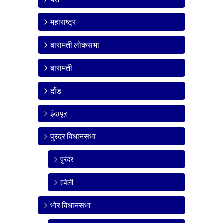
महाराष्ट्र
बारामती लोकसभा
बारामती
दौंड
इंदापूर
पुरंदर विधानसभा
पुरंदर
हवेली
भोर विधानसभा