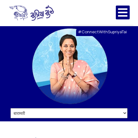
#ConnectWithSupriyaTai