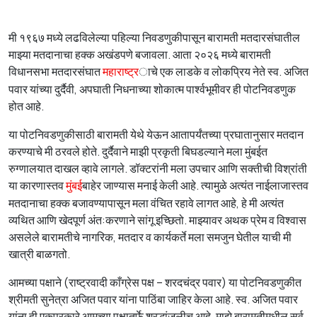
मी १९६७ मध्ये लढविलेल्या पहिल्या निवडणुकीपासून बारामती मतदारसंघातील
माझ्या मतदानाचा हक्क अखंडपणे बजावला. आता २०२६ मध्ये बारामती
विधानसभा मतदारसंघात
ाचे एक लाडके व लोकप्रिय नेते स्व. अजित
महाराष्ट्र
पवार यांच्या दुर्दैवी, अपघाती निधनाच्या शोकात्म पार्श्वभूमीवर ही पोटनिवडणुक
होत आहे.
या पोटनिवडणुकीसाठी बारामती येथे येऊन आतापर्यंतच्या प्रघातानुसार मतदान
करण्याचे मी ठरवले होते. दुर्दैवाने माझी प्रकृती बिघडल्याने मला मुंबईत
रुग्णालयात दाखल व्हावे लागले. डॉक्टरांनी मला उपचार आणि सक्तीची विश्रांती
या कारणास्तव
बाहेर जाण्यास मनाई केली आहे. त्यामुळे अत्यंत नाईलाजास्तव
मुंबई
मतदानाचा हक्क बजावण्यापासून मला वंचित रहावे लागत आहे, हे मी अत्यंत
व्यथित आणि खेदपूर्ण अंत:करणाने सांगू इच्छितो. माझ्यावर अथक प्रेम व विश्वास
असलेले बारामतीचे नागरिक, मतदार व कार्यकर्ते मला समजुन घेतील याची मी
खात्री बाळगतो.
आमच्या पक्षाने (राष्ट्रवादी काँग्रेस पक्ष – शरदचंद्र पवार) या पोटनिवडणुकीत
श्रीमती सुनेत्रा अजित पवार यांना पाठिंबा जाहिर केला आहे. स्व. अजित पवार
यांना ही एकप्रकारे आमच्या पक्षातर्फे श्रद्धांजलीच आहे. माझे बारामतीमधील सर्व