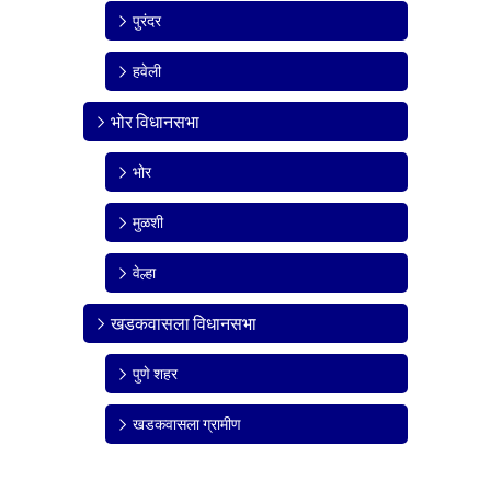
पुरंदर
हवेली
भोर विधानसभा
भोर
मुळशी
वेल्हा
खडकवासला विधानसभा
पुणे शहर
खडकवासला ग्रामीण