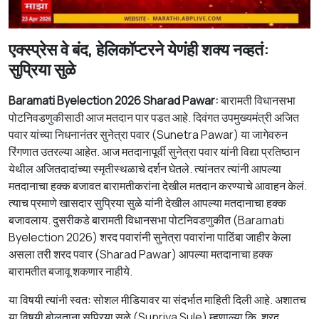
एक्स्प्रेस वे बंद, हेलिकॉप्टरने येणंही शक्य नव्हतं:
सुप्रिया सुळे
Baramati Byelection 2026 Sharad Pawar:
बारामती विधानसभा
पोटनिवडणुकीसाठी आज मतदान पार पडत आहे.
दिवंगत
उप
मुख्य
मंत्री
अजित
पवार यांच्या निधनानंतर सुनेत्रा पवार (Sunetra Pawar) या जागेवरुन
रिंगणात उतरल्या आहेत. आज मतदानापूर्वी सुनेत्रा पवार यांनी विद्या प्रतिष्ठान
येथील अजितदादांच्या स्मृतीस्थळाचे दर्शन घेतले.
त्यांनतर
त्यांनी
आपल्या
मतदानाचा
हक्क
बजावत
बारामती
करांना
देखील
मतदान
करण्याचे
आवाहन
केलं
.
त्याच
प्रमाणे
खासदार
सुप्रिया
सुळे
यांनी
देखील
आपल्या
मतदानाचा
हक्क
बजाव
लाय
.
दुसरीकडे
बारामती विधानसभा पोटनिवडणुकीत (Baramati
Byelection 2026) शरद पवारां
नी
सुनेत्रा पवारांना पाठिंबा
जाहीर
केला
असला
तरी
शरद
पवार (Sharad Pawar)
आपल्या
मतदानाचा
हक्क
बारामतीत
बजावू
शकणार
नाहीये
.
या
विषयी
त्यांनी
स्वतः
सोशल
मीडियावर
या
संदर्भात
माहिती
दिली
आहे
.
अशातच
या
विषयी
बोलताना
सुप्रिया
सुळे
(Supriya Sule)
म्हणाल्या
कि
, शरद