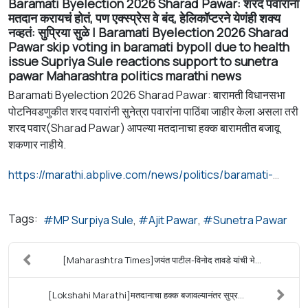
Baramati Byelection 2026 Sharad Pawar: शरद पवारांना
मतदान करायचं होतं, पण एक्स्प्रेस वे बंद, हेलिकॉप्टरने येणंही शक्य
नव्हतं: सुप्रिया सुळे | Baramati Byelection 2026 Sharad
Pawar skip voting in baramati bypoll due to health
issue Supriya Sule reactions support to sunetra
pawar Maharashtra politics marathi news
Baramati Byelection 2026 Sharad Pawar: बारामती विधानसभा
पोटनिवडणुकीत शरद पवारांनी सुनेत्रा पवारांना पाठिंबा जाहीर केला असला तरी
शरद पवार(Sharad Pawar) आपल्या मतदानाचा हक्क बारामतीत बजावू
शकणार नाहीये.
https://marathi.abplive.com/news/politics/baramati-byelection-2026-sharad-pawar-skip-voting-in-baramati-bypoll-due-to-health-issue-supriya-sule-reactions-support-to-sunetra-pawar-maharashtra-politics-marathi-news-1421306
Tags:
MP Surpiya Sule
Ajit Pawar
Sunetra Pawar
[Maharashtra Times]जयंत पाटील-विनोद तावडे यांची भे...
[Lokshahi Marathi]मतदानाचा हक्क बजावल्यानंतर सुप्र...