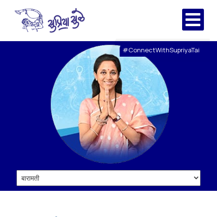
#ConnectWithSupriyaTai