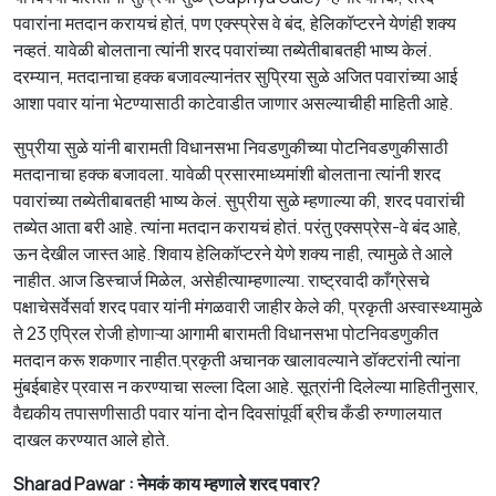
पवारांना मतदान करायचं होतं, पण एक्स्प्रेस वे बंद, हेलिकॉप्टरने येणंही शक्य
नव्हतं. यावेळी बोलताना त्यांनी शरद पवारांच्या तब्येतीबाबतही भाष्य केलं.
दरम्यान
, मतदा
नाचा
हक्क
बजावल्या
नंतर
सुप्रिया सुळे अजित पवारांच्या आई
आशा पवार यांना भेटण्यासाठी काटेवाडीत
जाणार
असल्याची
ही
माहिती
आहे
.
सुप्रीया सुळे यांनी बारामती विधानसभा निवडणुकीच्या पोटनिवडणुकीसाठी
मतदानाचा हक्क बजावला. यावेळी
प्रसार
माध्यमांशी
बोलताना
त्यांनी
शरद
पवारांच्या तब्येतीबाबतही भाष्य केलं. सुप्रीया सुळे म्हणाल्या की, शरद पवारांची
तब्येत आता बरी आहे. त्यांना मतदान करायचं होतं. परंतु एक्सप्रेस-वे बंद आहे,
ऊन
देखील जास्त आहे.
शिवाय
हेलिकॉप्टरने येणे शक्य नाही, त्यामुळे ते आले
नाहीत. आज डिस्चार्ज मिळेल,
असेही
त्या
म्हणाल्या
. राष्ट्रवादी काँग्रेसचे
पक्षाचे
सर्वे
सर्वा
शरद पवार यांनी मंगळवारी जाहीर केले की, प्रकृती अस्वास्थ्यामुळे
ते 23 एप्रिल रोजी होणाऱ्या आगामी बारामती विधानसभा पोटनिवडणुकीत
मतदान करू शकणार नाहीत.प्रकृती अचानक खालावल्याने डॉक्टरांनी त्यांना
मुंबईबाहेर प्रवास न करण्याचा सल्ला दिला आहे. सूत्रांनी दिलेल्या माहितीनुसार,
वैद्यकीय तपासणीसाठी पवार यांना दोन दिवसांपूर्वी ब्रीच कँडी रुग्णालयात
दाखल करण्यात आले होते.
Sharad Pawar : नेमकं
काय
म्हणाले
शरद
पवार
?