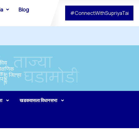
ia
Blog
#ConnectWithSupriyaTai
भा
खडकवासला विधानसभा