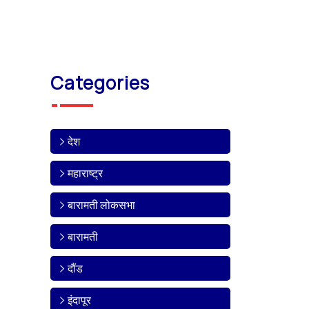
Categories
देश
महाराष्ट्र
बारामती लोकसभा
बारामती
दौंड
इंदापूर