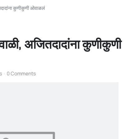
ादांना कुणीकुणी ओवाळलं
ाळी, अजितदादांना कुणीकुणी
s
0 Comments