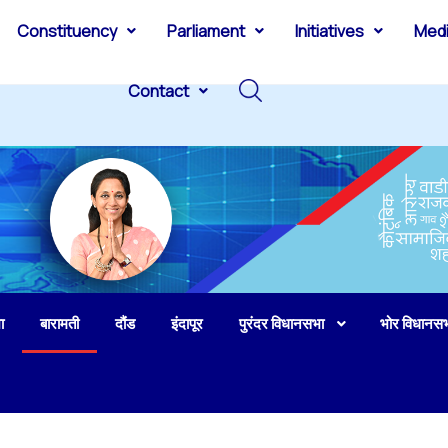
Constituency
Parliament
Initiatives
Med
Contact
ा
बारामती
दौंड
इंदापूर
पुरंदर विधानसभा
भोर विधानस