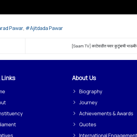
arad Pawar
Ajitdada Pawar
[Saam TV] काटेवाडीत पवार कुटुंबाची भाऊबी
 Links
About Us
me
Biography
out
Journey
stituency
Achievements & Awards
liament
Quotes
iatives
International Engagemen