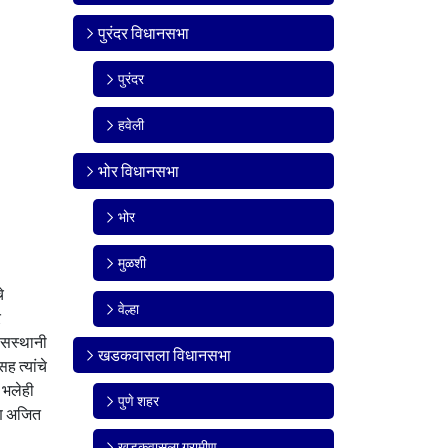
पुरंदर विधानसभा
पुरंदर
हवेली
भोर विधानसभा
भोर
मुळशी
े
वेल्हा
र
ासस्थानी
खडकवासला विधानसभा
ह त्यांचे
े भलेही
पुणे शहर
णि अजित
खडकवासला ग्रामीण