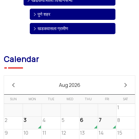
पुणे शहर
खडकवासला ग्रामीण
Calendar
Aug 2026
SUN
MON
TUE
WED
THU
FRI
SAT
1
2
3
4
5
6
7
8
9
10
11
12
13
14
15