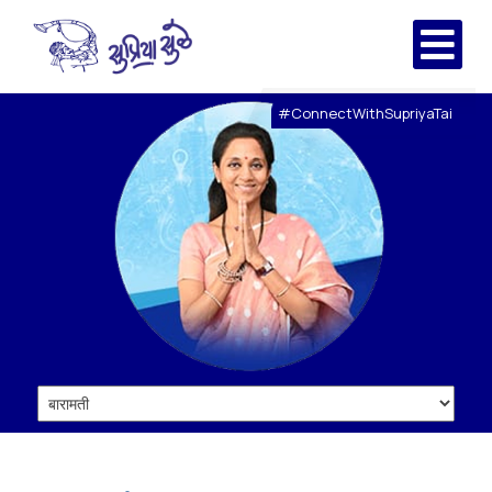
#ConnectWithSupriyaTai