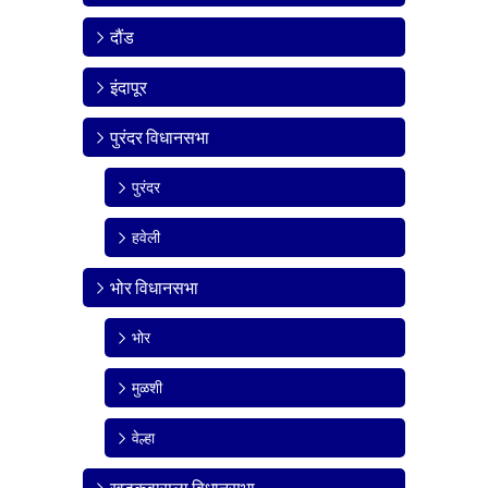
दौंड
इंदापूर
पुरंदर विधानसभा
पुरंदर
हवेली
भोर विधानसभा
भोर
मुळशी
वेल्हा
खडकवासला विधानसभा