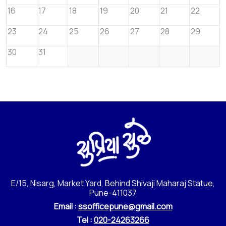
16
17
18
19
20
21
22
23
24
25
26
27
28
29
30
31
E/15, Nisarg, Market Yard, Behind Shivaji Maharaj Statue,
Pune-411037
Email :
ssofficepune@gmail.com
Tel :
020-24263266